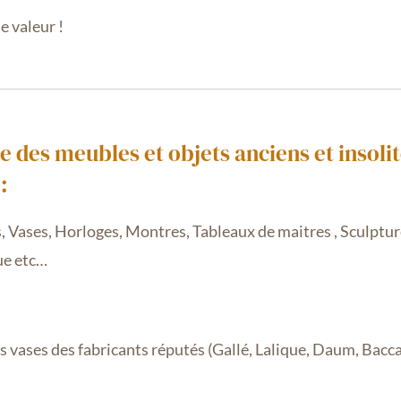
e valeur !
es meubles et objets anciens et insolit
:
, Vases, H
orloges, Montres, Tableaux de maitres , Sculptur
ue etc…
 vases des fabricants réputés (Gallé, Lalique, Daum, Baccarat