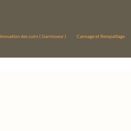
énovation des cuirs ( Garnisseur )
Cannage et Rempaillage