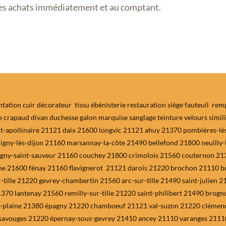
 les achats immédiatement et au comptant.
ation cuir décorateur tissu ébénisterie restauration siège fauteuil remp
e crapaud divan duchesse galon marquise sanglage teinture velours simili
t-apollinaire 21121 daix 21600 longvic 21121 ahuy 21370 pombières-lès
rigny-lès-dijon 21160 marsannay-la-côte 21490 bellefond 21800 neuilly-
vigny-saint-sauveur 21160 couchey 21800 crimolois 21560 couternon 21
che 21600 fénay 21160 flavignerot 21121 darois 21220 brochon 21110 br
-tille 21220 gevrey-chambertin 21560 arc-sur-tille 21490 saint-julien 
21370 lantenay 21560 remilly-sur-tille 21220 saint-philibert 21490 bro
-plaine 21380 épagny 21220 chamboeuf 21121 val-suzon 21220 clémence
savouges 21220 épernay-sous-gevrey 21410 ancey 21110 varanges 21110 