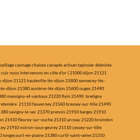
aillage cannage chaises canapés artisan tapissier ébéniste
 cuir nous intervenons en côte d’or ( 21000 dijon 21121
-dijon 21121 hauteville-lès-dijon 21800 sennecey-lès-
lès-dijon 21380 asnières-lès-dijon 21600 ouges 21490
380 messigny-et-vantoux 21220 fixin 21490 bretigny
etenière 21110 fauverney 21560 bressey-sur-tille 21490
21380 savigny-le-sec 21370 prenois 21910 barges 21910
gnon 21410 fleurey-sur-ouche 21310 arceau 21220 broindon
y 21910 noiron-sous-gevrey 21110 cessey-sur-tille
longecourt-en-plaine 21380 curtil-saint-seine 21310