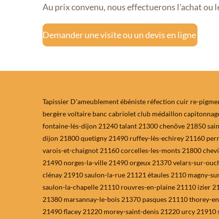
Au prix convenu, nous effectuerons l'achat ou
Demander une visite ou un devis en ligne
Tapissier D’ameublement ébéniste réfection cuir re-pigment
bergère voltaire banc cabriolet club médaillon capitonnag
fontaine-lès-dijon 21240 talant 21300 chenôve 21850 sain
dijon 21800 quetigny 21490 ruffey-lès-echirey 21160 per
varois-et-chaignot 21160 corcelles-les-monts 21800 che
21490 norges-la-ville 21490 orgeux 21370 velars-sur-ou
clénay 21910 saulon-la-rue 21121 étaules 2110 magny-sur
saulon-la-chapelle 21110 rouvres-en-plaine 21110 izier 
21380 marsannay-le-bois 21370 pasques 21110 thorey-en
21490 flacey 21220 morey-saint-denis 21220 urcy 21910 